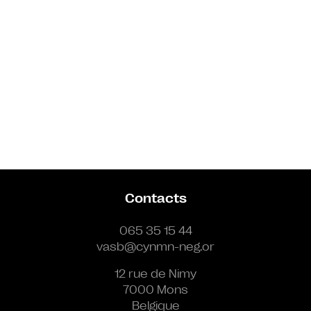
Contacts
065 35 15 44
vasb@cynmn-neg.or
12 rue de Nimy
7000 Mons
Belgique