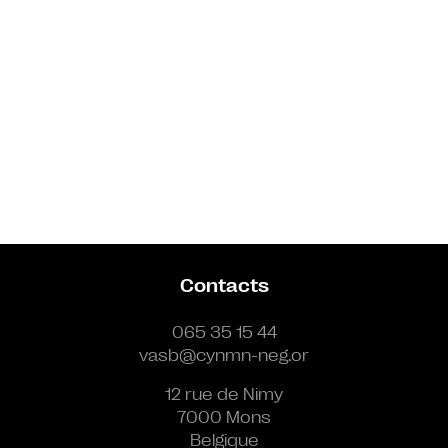
Contacts
065 35 15 44
vasb@cynmn-neg.or
12 rue de Nimy
7000 Mons
Belgique