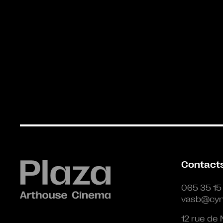
Contact
065 35 15
vasb@cyn
12 rue de 