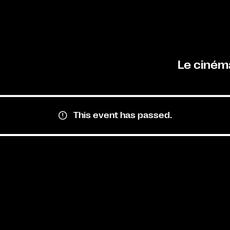
Le ciném
This event has passed.