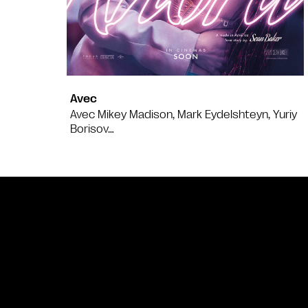
Avec
Avec Mikey Madison, Mark Eydelshteyn, Yuriy
Borisov…
Bande annonce