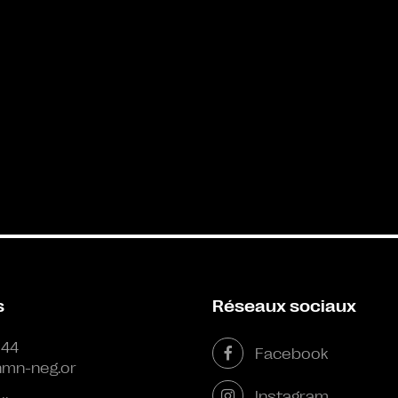
s
Réseaux sociaux
 44
Facebook
mn-neg.or
Instagram