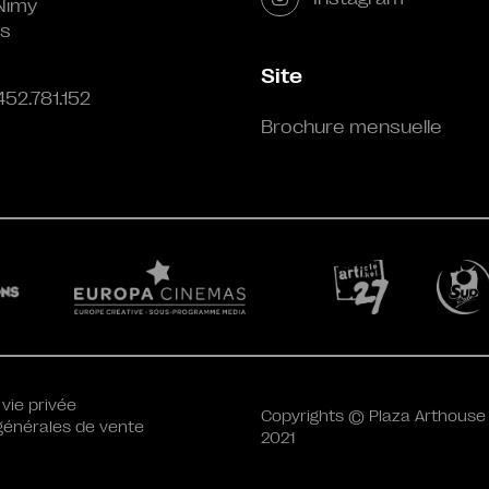
Nimy
s
Site
452.781.152
Brochure mensuelle
 vie privée
Copyrights © Plaza Arthouse
générales de vente
2021