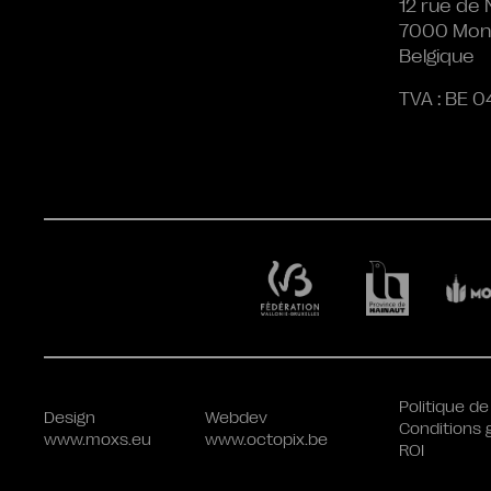
12 rue de 
7000 Mon
Belgique
TVA : BE 0
Politique de
Design
Webdev
Conditions 
www.moxs.eu
www.octopix.be
ROI