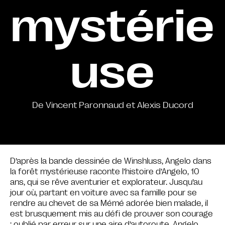
mystérie
use
De Vincent Paronnaud et Alexis Ducord
D’après la bande dessinée de Winshluss, Angelo dans
la forêt mystérieuse raconte l’histoire d’Angelo, 10
ans, qui se rêve aventurier et explorateur. Jusqu’au
jour où, partant en voiture avec sa famille pour se
rendre au chevet de sa Mémé adorée bien malade, il
est brusquement mis au défi de prouver son courage
: oublié par erreur sur une aire d’autoroute, Angelo