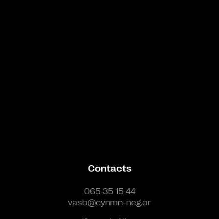
Bande annonce
Contacts
065 35 15 44
vasb@cynmn-neg.or