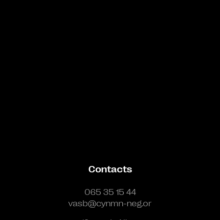
Bande annonce
Contacts
065 35 15 44
vasb@cynmn-neg.or