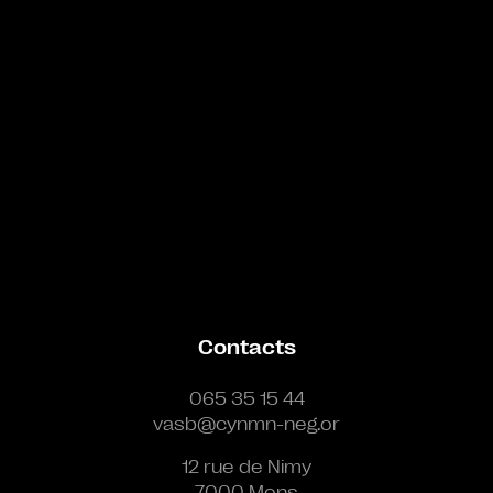
Contacts
065 35 15 44
vasb@cynmn-neg.or
12 rue de Nimy
7000 Mons