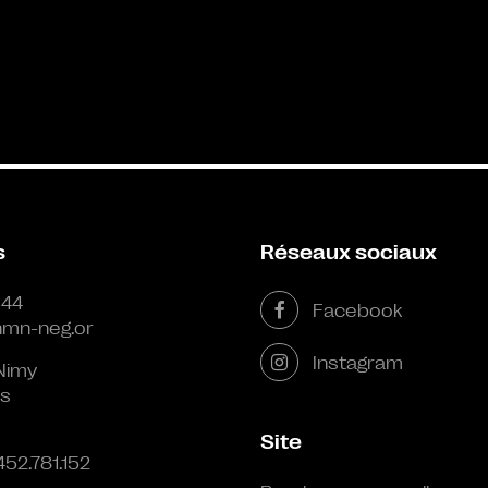
s
Réseaux sociaux
 44
Facebook
mn-neg.or
Instagram
Nimy
s
Site
452.781.152