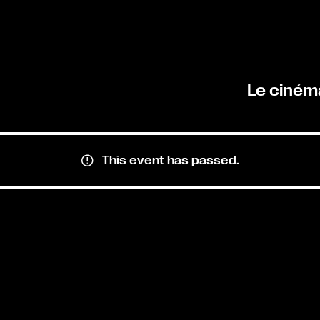
Le ciném
This event has passed.