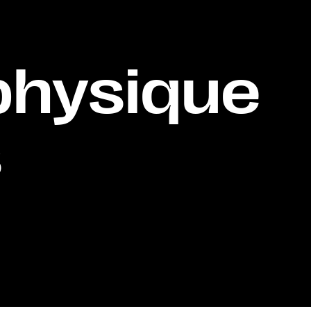
physique
s