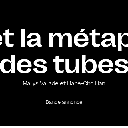
et la méta
des tube
Mailys Vallade et Liane-Cho Han
Bande annonce