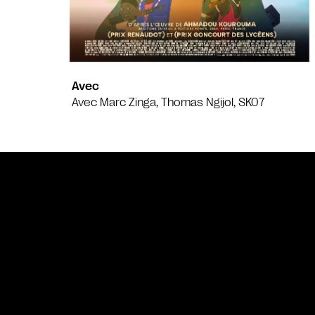
Avec
Avec Marc Zinga, Thomas Ngijol, SK07
Bande annonce