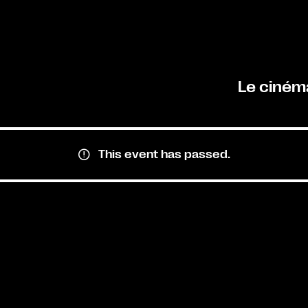
Le ciném
This event has passed.