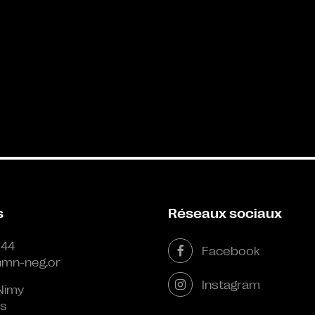
s
Réseaux sociaux
 44
Facebook
mn-neg.or
Instagram
Nimy
s