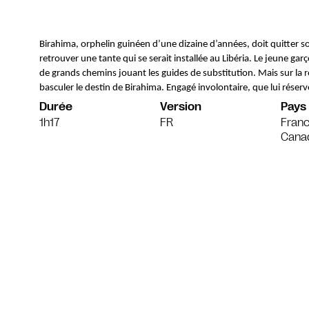
Birahima, orphelin guinéen d’une dizaine d’années, doit quitter son
retrouver une tante qui se serait installée au Libéria. Le jeune g
de grands chemins jouant les guides de substitution. Mais sur la ro
basculer le destin de Birahima. Engagé involontaire, que lui réserve
Durée
Version
Pays
1h17
FR
Fran
Cana