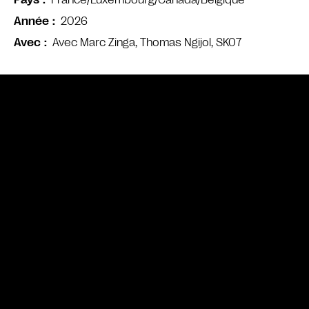
Pays
2026
Année
Avec Marc Zinga, Thomas Ngijol, SK07
Avec
Bande annonce