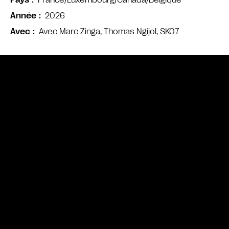
Pays
2026
Année
Avec Marc Zinga, Thomas Ngijol, SK07
Avec
Bande annonce