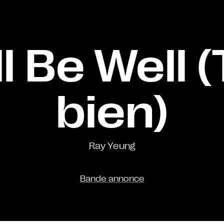
ll Be Well (
bien)
Ray Yeung
Bande annonce