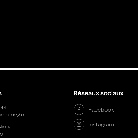
s
Réseaux sociaux
 44
Facebook
mn-neg.or
Instagram
Nimy
s