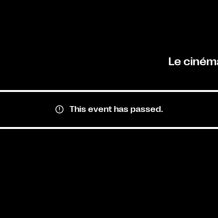
Le ciném
This event has passed.