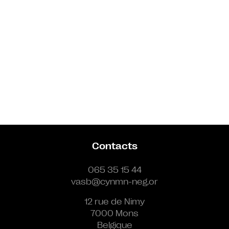
Contacts
065 35 15 44
vasb@cynmn-neg.or
12 rue de Nimy
7000 Mons
Belgique