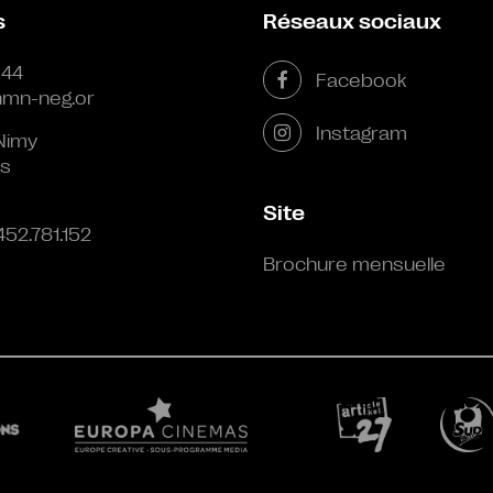
s
Réseaux sociaux
 44
Facebook
mn-neg.or
Instagram
Nimy
s
Site
452.781.152
Brochure mensuelle