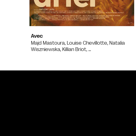
Avec
Majd Mastoura, Louise Chevillotte, Natalia
Wiszniewska, Killian Briot, …
Bande annonce