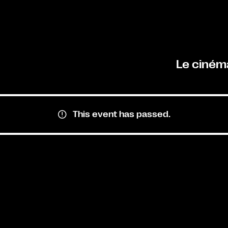
Le ciném
This event has passed.