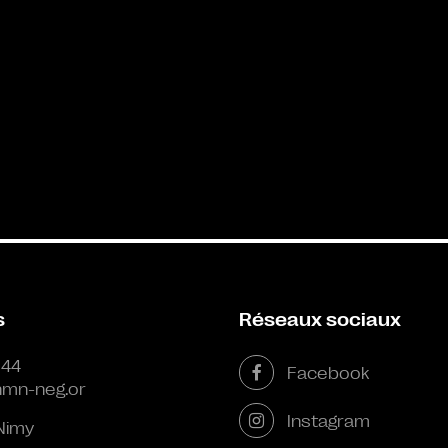
s
Réseaux sociaux
 44
Facebook
mn-neg.or
Instagram
Nimy