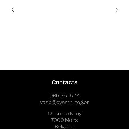
Contacts
065 35 15 44
vasb@cynmn-neg.or
12 rue de Nimy
7000 Mons
Belgique