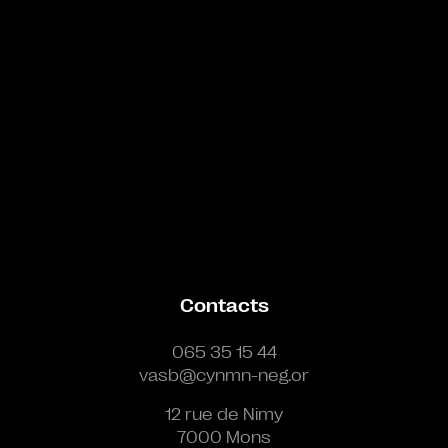
Contacts
065 35 15 44
vasb@cynmn-neg.or
12 rue de Nimy
7000 Mons