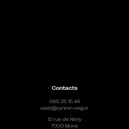
Contacts
065 35 15 44
vasb@cynmn-neg.or
12 rue de Nimy
7000 Mons