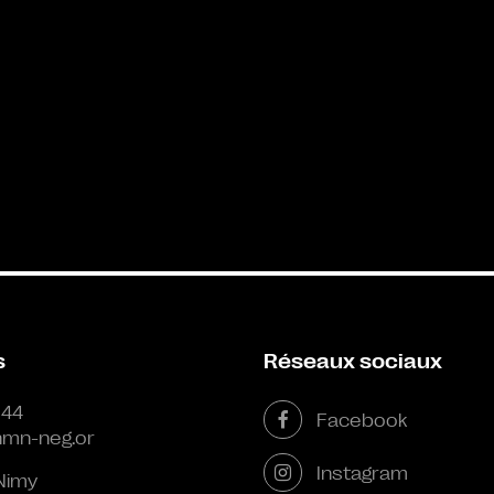
s
Réseaux sociaux
 44
Facebook
mn-neg.or
Instagram
Nimy