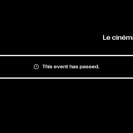
Le ciném
This event has passed.