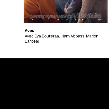
Avec
Avec Eya Bouteraa, Hiam Abbass, Marion
Barbeau
Bande annonce