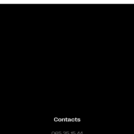
Bande annonce
Contacts
065 35 15 44