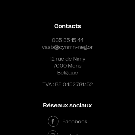
Contacts
065 35 15 44
vasb@cynmn-neg.or
12 rue de Nimy
7000 Mons
Belgique
TVA : BE 0452.781.152
Réseaux sociaux
Facebook