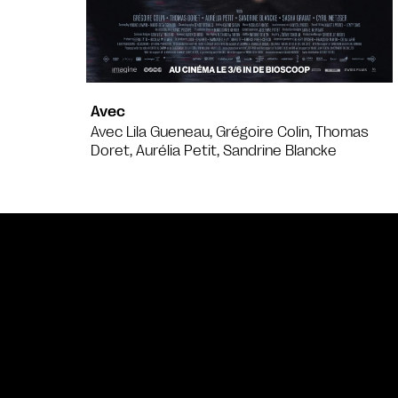
Avec
Avec Lila Gueneau, Grégoire Colin, Thomas
Doret, Aurélia Petit, Sandrine Blancke
Bande annonce