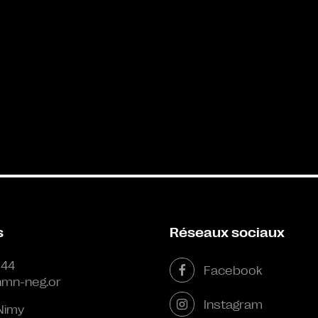
s
Réseaux sociaux
 44
Facebook
mn-neg.or
Instagram
Nimy