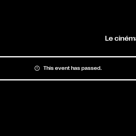
Le ciném
This event has passed.