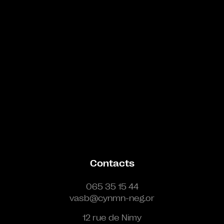
Contacts
065 35 15 44
vasb@cynmn-neg.or
12 rue de Nimy