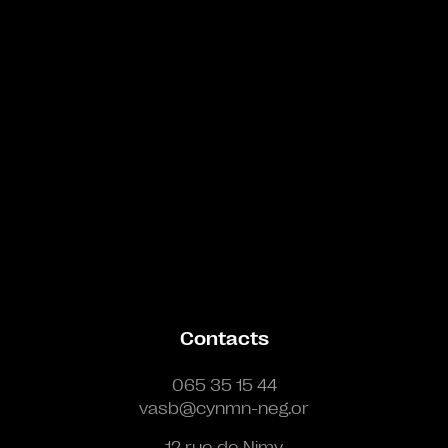
Contacts
065 35 15 44
vasb@cynmn-neg.or
12 rue de Nimy