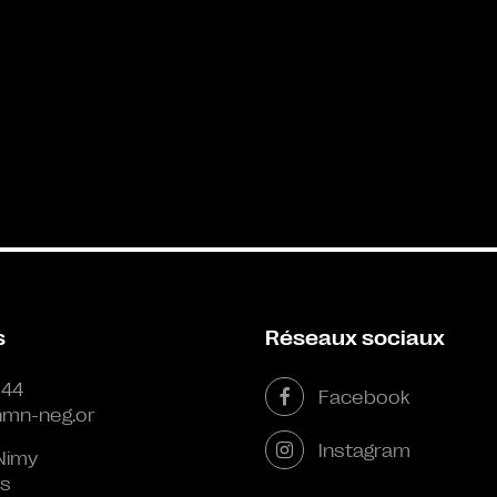
s
Réseaux sociaux
 44
Facebook
mn-neg.or
Instagram
Nimy
s