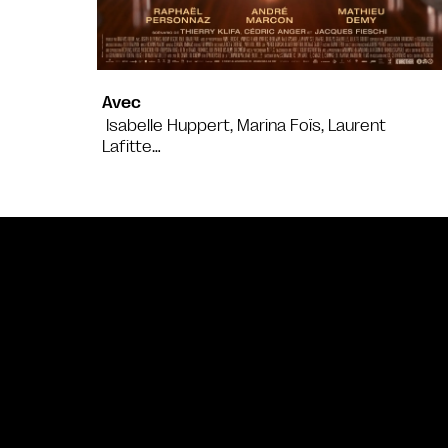
Avec
Isabelle Huppert, Marina Foïs, Laurent
Lafitte…
Bande annonce