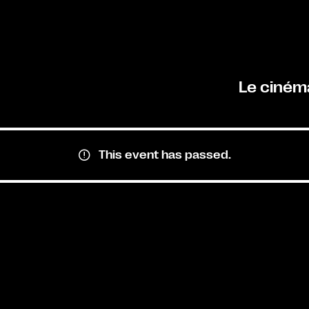
Le ciném
This event has passed.