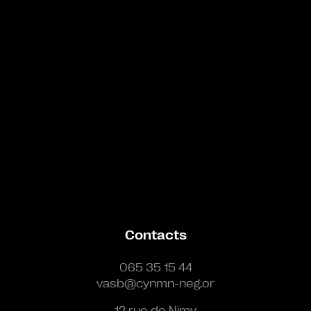
Contacts
065 35 15 44
vasb@cynmn-neg.or
12 rue de Nimy