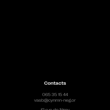
Contacts
065 35 15 44
vasb@cynmn-neg.or
12 rue de Nimy