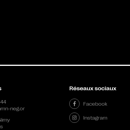
s
Réseaux sociaux
 44
Facebook
mn-neg.or
Instagram
Nimy
s