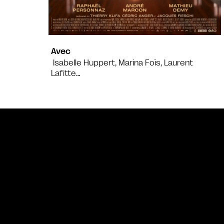
Avec
Isabelle Huppert, Marina Foïs, Laurent
Lafitte…
Bande annonce