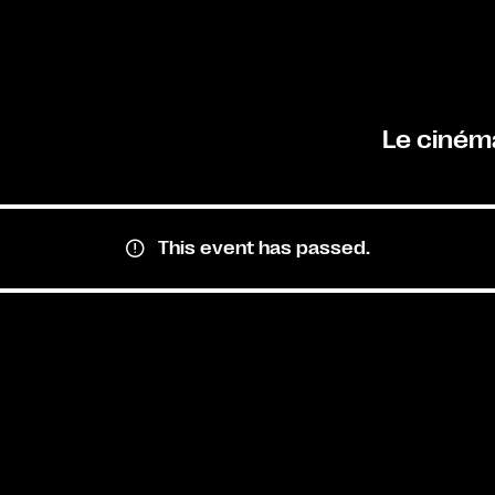
Le ciném
This event has passed.