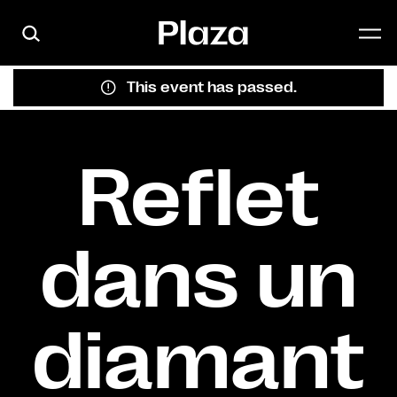
Skip to main content
This event has passed.
Reflet
dans un
diamant