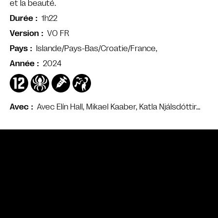
et la beauté.
1h22
Durée
VO FR
Version
Islande/Pays-Bas/Croatie/France,
Pays
2024
Année
Avec Elín Hall, Mikael Kaaber, Katla Njálsdóttir…
Avec
Bande annonce