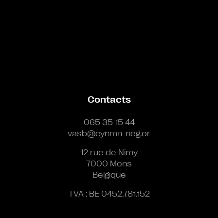
Contacts
065 35 15 44
vasb@cynmn-neg.or
12 rue de Nimy
7000 Mons
Belgique
TVA : BE 0452.781.152