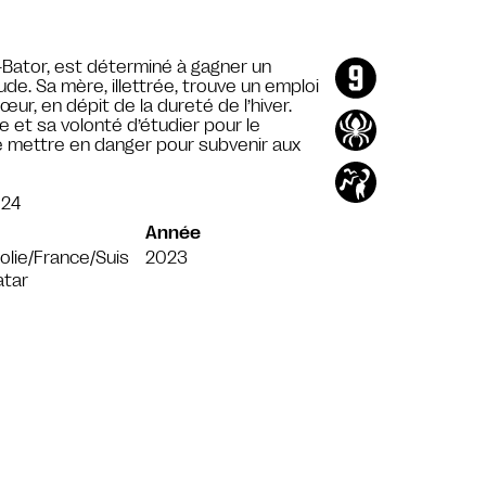
n-Bator, est déterminé à gagner un
e. Sa mère, illettrée, trouve un emploi
ur, en dépit de la dureté de l’hiver.
e et sa volonté d’étudier pour le
e se mettre en danger pour subvenir aux
024
Année
lie/France/Suis
2023
atar