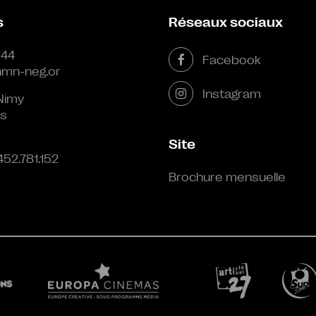
s
Réseaux sociaux
 44
Facebook
mn-neg.or
Instagram
Nimy
s
Site
452.781.152
Brochure mensuelle