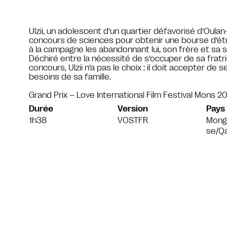
Ulzii, un adolescent d’un quartier défavorisé d’Oula
concours de sciences pour obtenir une bourse d’étud
à la campagne les abandonnant lui, son frère et sa sœ
Déchiré entre la nécessité de s’occuper de sa fratri
concours, Ulzii n’a pas le choix : il doit accepter d
besoins de sa famille.
Grand Prix – Love International Film Festival Mons 2
Durée
Version
Pays
1h38
VOSTFR
Mongo
se/Q