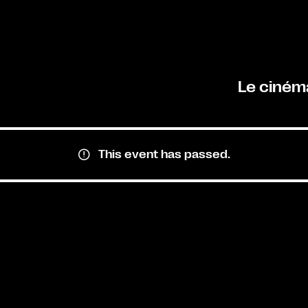
Le ciném
This event has passed.