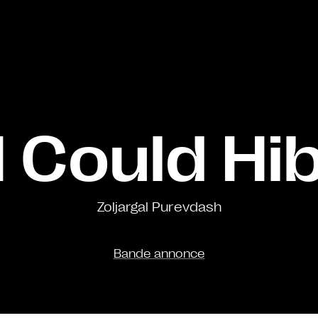
 I Could H
Zoljargal Purevdash
Bande annonce