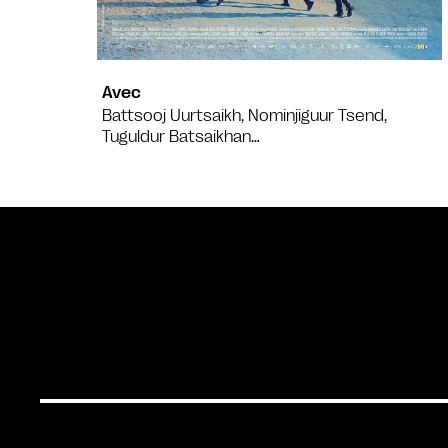
Avec
Battsooj Uurtsaikh, Nominjiguur Tsend,
Tuguldur Batsaikhan…
Bande annonce