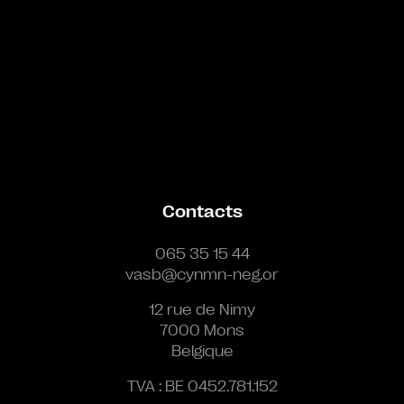
Contacts
065 35 15 44
vasb@cynmn-neg.or
12 rue de Nimy
7000 Mons
Belgique
TVA : BE 0452.781.152