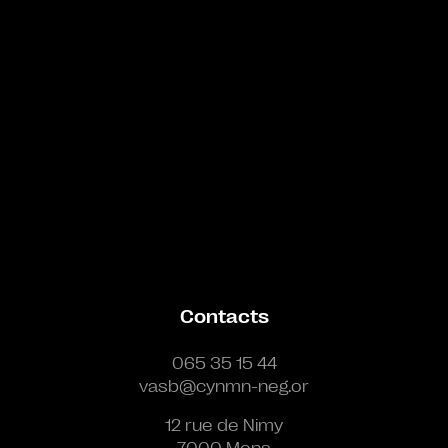
Contacts
065 35 15 44
vasb@cynmn-neg.or
12 rue de Nimy
7000 Mons