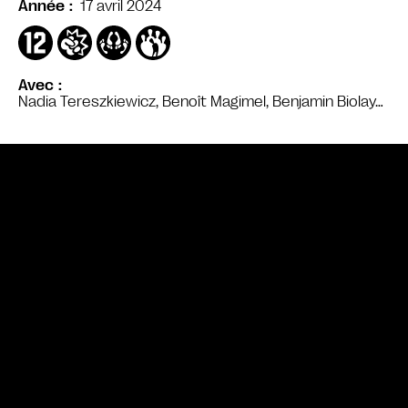
17 avril 2024
Année
Avec
Nadia Tereszkiewicz, Benoît Magimel, Benjamin Biolay…
Bande annonce