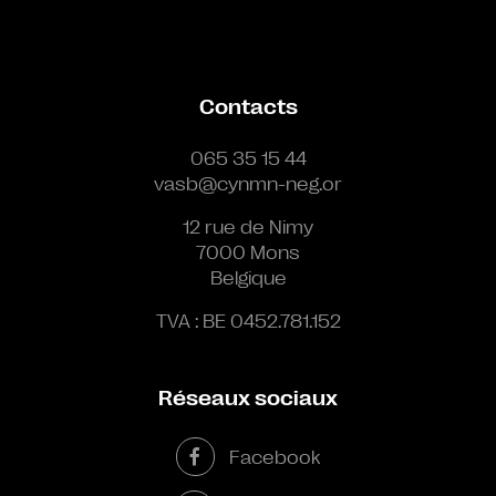
Contacts
065 35 15 44
vasb@cynmn-neg.or
12 rue de Nimy
7000 Mons
Belgique
TVA : BE 0452.781.152
Réseaux sociaux
Facebook