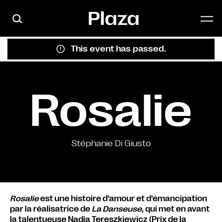
Skip to main content
This event has passed.
Rosalie
Stéphanie Di Giusto
Rosalie
est une histoire d’amour et d’émancipation
par la réalisatrice de
La Danseuse
, qui met en avant
la talentueuse Nadia Tereszkiewicz (Prix de la