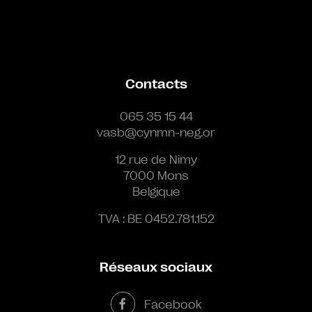
Contacts
065 35 15 44
vasb@cynmn-neg.or
12 rue de Nimy
7000 Mons
Belgique
TVA : BE 0452.781.152
Réseaux sociaux
Facebook