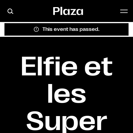
Skip to main content
This event has passed.
Elfie et
les
Super