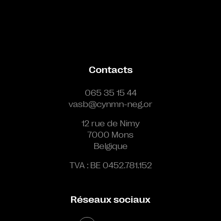
Contacts
065 35 15 44
vasb@cynmn-neg.or
12 rue de Nimy
7000 Mons
Belgique
TVA : BE 0452.781.152
Réseaux sociaux