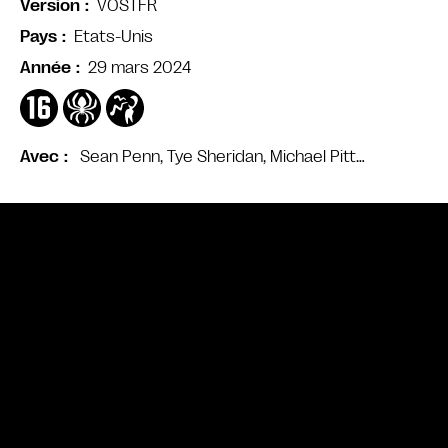
VOSTFR
Version
Etats-Unis
Pays
29 mars 2024
Année
Sean Penn, Tye Sheridan, Michael Pitt…
Avec
Bande annonce