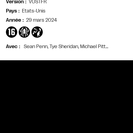
VOSTFR
Version
Etats-Unis
Pays
29 mars 2024
Année
Sean Penn, Tye Sheridan, Michael Pitt…
Avec
Bande annonce