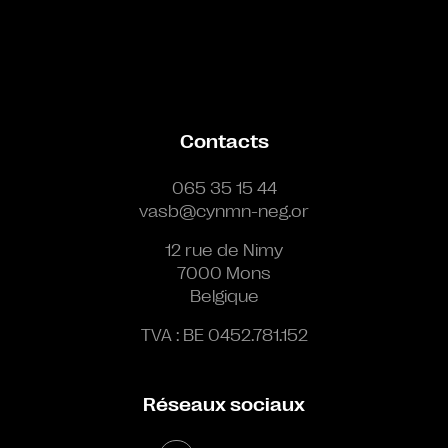
Contacts
065 35 15 44
vasb@cynmn-neg.or
12 rue de Nimy
7000 Mons
Belgique
TVA : BE 0452.781.152
Réseaux sociaux