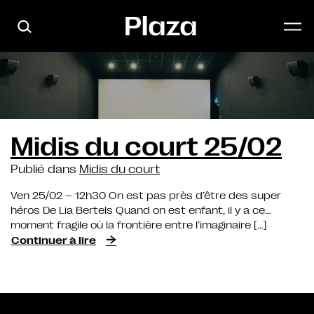
Skip to main content
Midis du court 25/02
Publié dans
Midis du court
Ven 25/02 – 12h30 On est pas près d’être des super
héros De Lia Bertels Quand on est enfant, il y a ce
moment fragile où la frontière entre l’imaginaire […]
"Midis du court 25/02"
Continuer à lire